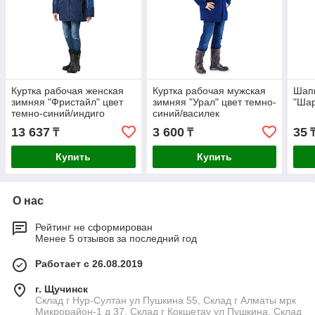
Куртка рабочая женская
Куртка рабочая мужская
Шап
зимняя "Фристайл" цвет
зимняя "Урал" цвет темно-
"Шар
темно-синий/индиго
синий/василек
13 637
3 600
35
₸
₸
Купить
Купить
О нас
Рейтинг не сформирован
Менее 5 отзывов за последний год
Работает с 26.08.2019
г. Щучинск
Склад г Нур-Султан ул Пушкина 55, Склад г Алматы мрк
Микрорайон-1 д 37, Склад г Кокшетау ул Пушкина, Склад