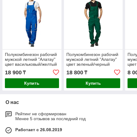
Полукомбинезон рабочий
Полукомбинезон рабочий
Пол
мужской летний "Алатау"
мужской летний "Алатау"
мужс
цвет васильковый/желтый
цвет зеленый/черный
цвет
18 900
18 800
8 0
₸
₸
Купить
Купить
О нас
Рейтинг не сформирован
Менее 5 отзывов за последний год
Работает с 26.08.2019