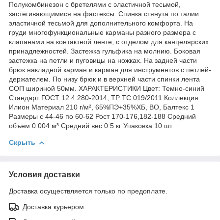
Полукомбинезон с бретелями с эластичной тесьмой,
застегивающимися на фастексы. Спинка стянута по талии
эластичной тесьмой для дополнительного комфорта. На
груди многофункциональные карманы разного размера с
клапанами на контактной ленте, с отделом для канцелярских
принадлежностей. Застежка гульфика на молнию. Боковая
застежка на петли и пуговицы на ножках. На задней части
брюк накладной карман и карман для инструментов с петлей-
держателем. По низу брюк и в верхней части спинки лента
СОП шириной 50мм. ХАРАКТЕРИСТИКИ Цвет: Темно-синий
Стандарт ГОСТ 12.4.280-2014, ТР ТС 019/2011 Коллекция
Илион Материал 210 г/м², 65%ПЭ+35%ХБ, ВО, Балтекс 1
Размеры с 44-46 по 60-62 Рост 170-176,182-188 Средний
объем 0.004 м³ Средний вес 0.5 кг Упаковка 10 шт
Скрыть
Условия доставки
Доставка осуществляется только по предоплате.
Доставка курьером